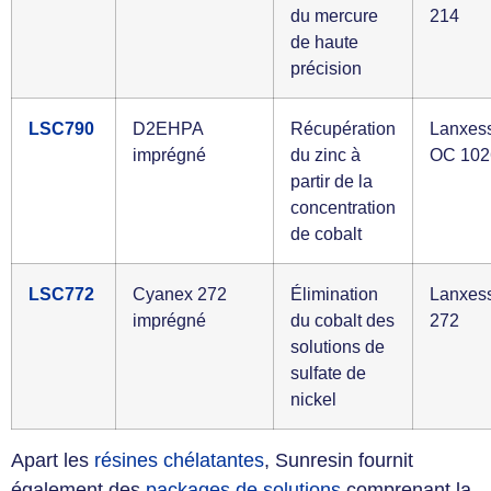
du mercure
214
de haute
précision
LSC790
D2EHPA
Récupération
Lanxes
imprégné
du zinc à
OC 102
partir de la
concentration
de cobalt
LSC772
Cyanex 272
Élimination
Lanxes
imprégné
du cobalt des
272
solutions de
sulfate de
nickel
Apart les
résines chélatantes
, Sunresin fournit
également des
packages de solutions
comprenant la