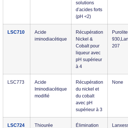
solutions
d'acides forts
(pH <2)
LSC710
Acide
Récupération
Purolite
iminodiacétique
Nickel &
930,La
Cobalt pour
207
liqueur avec
pH supérieur
à 4
LSC773
Acide
Récupération
None
Iminodiacétique
du nickel et
modifié
du cobalt
avec pH
supérieur à 3
LSC724
Thiourée
Élimination
Lanxes