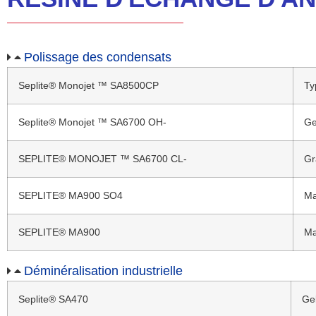
Polissage des condensats
Seplite® Monojet ™ SA8500CP
Ty
Seplite® Monojet ™ SA6700 OH-
Ge
SEPLITE® MONOJET ™ SA6700 CL-
Gr
SEPLITE® MA900 SO4
Ma
SEPLITE® MA900
Ma
Déminéralisation industrielle
Seplite® SA470
Gel