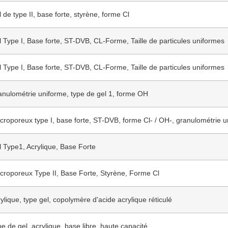
 de type II, base forte, styrène, forme Cl
 Type I, Base forte, ST-DVB, CL-Forme, Taille de particules uniformes
 Type I, Base forte, ST-DVB, CL-Forme, Taille de particules uniformes
nulométrie uniforme, type de gel 1, forme OH
roporeux type I, base forte, ST-DVB, forme Cl- / OH-, granulométrie 
 Type1, Acrylique, Base Forte
roporeux Type II, Base Forte, Styrène, Forme Cl
ylique, type gel, copolymère d'acide acrylique réticulé
e de gel, acrylique, base libre, haute capacité