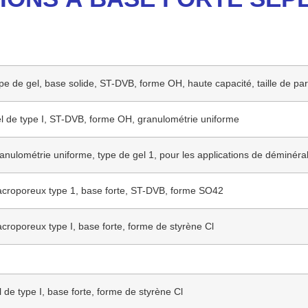
pe de gel, base solide, ST-DVB, forme OH, haute capacité, taille de par
l de type I, ST-DVB, forme OH, granulométrie uniforme
anulométrie uniforme, type de gel 1, pour les applications de déminérali
croporeux type 1, base forte, ST-DVB, forme SO42
croporeux type I, base forte, forme de styrène Cl
 de type I, base forte, forme de styrène Cl