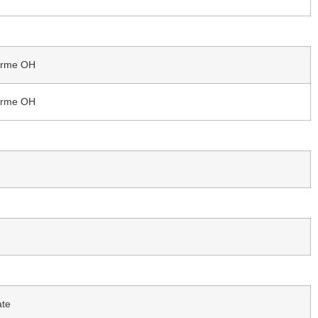
forme OH
forme OH
ate