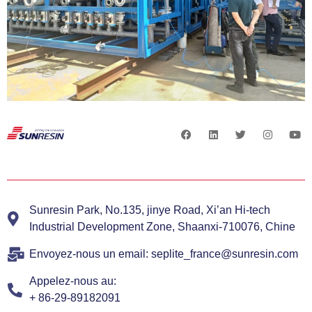
Sunresin Park, No.135, jinye Road, Xi’an Hi-tech
Industrial Development Zone, Shaanxi-710076, Chine
Envoyez-nous un email: seplite_france@sunresin.com
Appelez-nous au:
+ 86-29-89182091