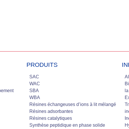
PRODUITS
IN
SAC
Al
WAC
Bi
pement
SBA
la
WBA
Ex
Résines échangeuses d’ions à lit mélangé
Tr
Résines adsorbantes
in
Résines catalytiques
In
Synthèse peptidique en phase solide
Hy